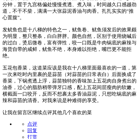
分钟，置于九宫格偏处慢慢煮透、煮入味，时间越久口感越劲
道，不干不柴，满满一大张蒜泥香油与肉香。扎扎实实的“推
心置腹”。
发鱿鱼也是十八梯的特色之一，鱿鱼卷、鱿鱼须发后的效果颇
为明显，整只整条，白白胖胖。颜色自然，区别于使用烧碱后
的过白，烫后微卷，富有弹性，咬一口既是牛肉锅底的麻辣与
海货自带的咸鲜，鱿鱼不绝，本身难以拒绝，嘴巴更不能拒
绝。
五花包香菜，这道菜应该是我在十八梯里面最喜欢的一道，第
一次来吃时内里裹的是蒜苗（对蒜苗的日常表白）后面换成了
香菜，下锅煮透上浮，蒜苗独特的香味加上五花肉自身煮出的
油香，过心的脂肪稍带弹牙口感，配上五花间层瘦肉的软嫩，
横截面一口咬开，反而不想裹太多香油蒜泥，只想吃锅底的麻
辣和蒜苗的清香。对我来说是种难得的享受。
让我在留言区继续点评其他几个喜欢的菜
点评
回复
打赏