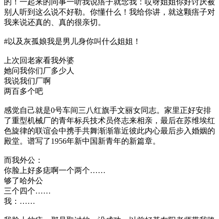
的！一起来的同事一听我说痦子就念我：哎呀姐姐你好讨厌被
别人听到这么说不好勒。你懂什么！我给你讲，就这颗痦子对
我来说还真的、真的很亲切。
#以及灰孤娘我是男儿身你叫什么姐姐！
上次回老家看我外婆
她问我你们厂多少人
我说我们厂啊
两百多个吧
感觉自己就是0号车间三八红旗手文丽女同志。家里正好安排
了重型机械厂的青年标兵技术员佟志来相亲，最后在苏维埃红
色旋律的联谊会中携手共舞渐渐靠近彼此内心最后步入婚姻的
殿堂。谱写了1956年新中国新青年的新篇章。
而我外公：
你脸上好多痣啊一个两个……
够了哈外公
三个四个……
我：……