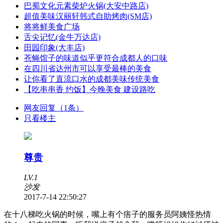
巴蜀文化元素柴炉火锅(大安中路店)
超值美味汉丽轩韩式自助烤肉(SM店)
将将鲜美食广场
舌尖记忆(金牛万达店)
田园印象(大丰店)
苍蝇馆子的味道似乎更符合成都人的口味
在四川省达州市可以享受最棒的美食
让你看了直流口水的成都美味传统美食
【吃串串香 约饭】今晚美食 建设路吃
网友回复（1条）
只看楼主
尊贵
LV.1
沙发
2017-7-14 22:50:27
在十八梯吃火锅的时候，嘴上有个痦子的服务员阿姨怪热情