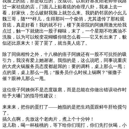
我脸上的痣，那是取过的，没成功。以前好基友阳老师带我路
过一家祛痣的店，门面儿上贴着痣的命理八卦，我凑上去一
看，好家伙，怎么破财我脸上就怎么来。我奶奶邻居的小幺儿
魏三哥，随***样儿，生得那叫一个俊俏，尤其遗传了那粒观
音痣，真是好看！我的就不行，楼下美容院的阿姨用激光给我
点过，触一下就烧出一股子糊味，末了，一个星期不吃酱油不
洗脸，以为可以蜕变花蝴蝶你猜怎么着——它又长出来了，貌
似还比原来大！罢了罢了，就当美人痣了。
除了同病相怜之外，十八梯的痦子阿姨还有一股不可抗拒的吸
引力，我没有爱上她谢谢。我指的是，这么说吧，同事说重庆
的大虎火锅服务员态度都超屌的：要的调料，桌上那么一甩；
点的菜，桌上那么一甩；“服务员什么时候上锅啊？”催撒子
催？眼神儿那么一甩。
这位痦子阿姨倒不是态度跋扈，而是总能在你做出错误动作时
给予大嗓门的指导性建议：
来来来，把你的蛋打了——她指的是把生鸡蛋跟鲜牛肝给搅匀
了。
搞久点啊，先放这个老肉片，煮上个十分钟！
这儿勒，喝一杯核桃的，等下给你们现打，你们先打伙喝，小