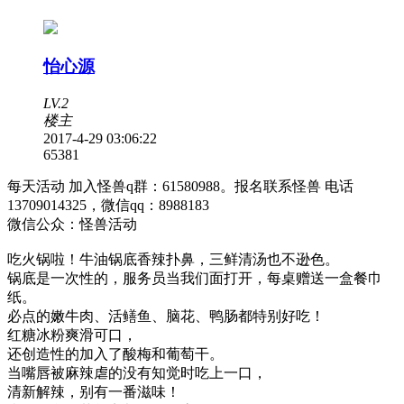
怡心源
LV.2
楼主
2017-4-29 03:06:22
6538
1
每天活动 加入怪兽q群：61580988。报名联系怪兽 电话
13709014325，微信qq：8988183
微信公众：怪兽活动
吃火锅啦！牛油锅底香辣扑鼻，三鲜清汤也不逊色。
锅底是一次性的，服务员当我们面打开，每桌赠送一盒餐巾
纸。
必点的嫩牛肉、活鳝鱼、脑花、鸭肠都特别好吃！
红糖冰粉爽滑可口，
还创造性的加入了酸梅和葡萄干。
当嘴唇被麻辣虐的没有知觉时吃上一口，
清新解辣，别有一番滋味！