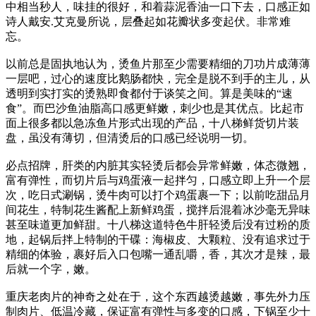
中相当秒人，味挂的很好，和着蒜泥香油一口下去，口感正如
诗人戴安.艾克曼所说，层叠起如花瓣状多变起伏。非常难
忘。
以前总是固执地认为，烫鱼片那至少需要精细的刀功片成薄薄
一层吧，过心的速度比鹅肠都快，完全是脱不到手的主儿，从
透明到实打实的烫熟即食都付于谈笑之间。算是美味的“速
食”。而巴沙鱼油脂高口感更鲜嫩，刺少也是其优点。比起市
面上很多都以急冻鱼片形式出现的产品，十八梯鲜货切片装
盘，虽没有薄切，但清烫后的口感已经说明一切。
必点招牌，肝类的内脏其实轻烫后都会异常鲜嫩，体态微翘，
富有弹性，而切片后与鸡蛋液一起拌匀，口感立即上升一个层
次，吃日式涮锅，烫牛肉可以打个鸡蛋裹一下；以前吃甜品月
间花生，特制花生酱配上新鲜鸡蛋，搅拌后混着冰沙毫无异味
甚至味道更加鲜甜。十八梯这道特色牛肝轻烫后没有过粉的质
地，起锅后拌上特制的干碟：海椒皮、大颗粒、没有追求过于
精细的体验，裹好后入口包嘴一通乱嚼，香，其次才是辣，最
后就一个字，嫩。
重庆老肉片的神奇之处在于，这个东西越烫越嫩，事先外力压
制肉片、低温冷藏，保证富有弹性与多变的口感，下锅至少十