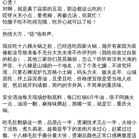
心烫！
对啊，就是裹了蒜苗的五花，那边都这么吃的！
哎呀火关小点，要煮糊，再掺点汤，你莫忙！
怕撒子吃不吃得完哦，吃开心就可以了哈！
……
热情大方，“痣”地有声。
我在吃十八梯火锅之前，已经连吃四家火锅，抛开有家因为装
修歇业导致准备不充分大失水准不作评判外（我给你改过自新
的机会），其他三家你们晃晃脑袋，怎么？听听有没有大海的
声音。十八梯是山城的一个地名，出了个美七嬢，不讲究环
境，只要石摊泥炉九宫格小土碗，码头力夫、贩夫走卒、山城
居民，拌上蒜泥香油，且烫且吃，价格便宜很是受当地人欢
迎。然后就开到成都，简约的市井风，不简单的重庆味。
安全清油每天现场炒制底料，每口红锅6斤牛油，痦子阿姨火
一点，油浪一翻，麻辣味腾起，抿嘴一笑，就是它，重庆火
锅。
吃毛肚鹅肠这一类，品质占一半，烫涮技术又占一半，火候小
了没熟，煮久易老。趁着提早下的老肉片未过心，赶紧过过
瘾。十八梯毛肚手撕分量大张，烫涮后颜色正常口感爽脆度适