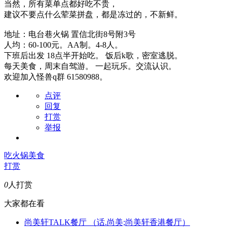
当然，所有菜单点都好吃不贵，
建议不要点什么荤菜拼盘，都是冻过的，不新鲜。
地址：电台巷火锅 置信北街8号附3号
人均：60-100元。AA制。4-8人。
下班后出发 18点半开始吃。 饭后k歌，密室逃脱。
每天美食，周末自驾游。 一起玩乐。交流认识。
欢迎加入怪兽q群 61580988。
点评
回复
打赏
举报
吃火锅
美食
打赏
0
人打赏
大家都在看
尚美轩TALK餐厅 （话.尚美;尚美轩香港餐厅）