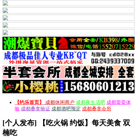
【约乐首页】
成都休闲商户
成都夜生活吧
成都耍耍体
验
成都桑拿验证
成都酒吧预定
成都桑拿会所
[个人发布] 【吃火锅 约饭】每天美食 双
楠吃