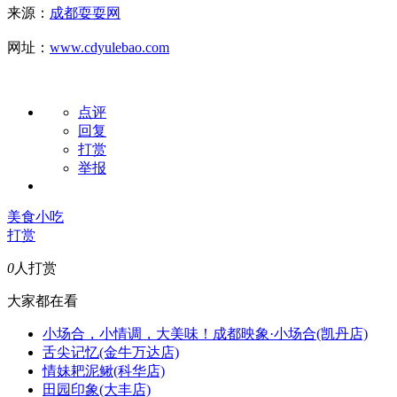
来源：
成都耍耍网
网址：
www.cdyulebao.com
点评
回复
打赏
举报
美食
小吃
打赏
0
人打赏
大家都在看
小场合，小情调，大美味！成都映象·小场合(凯丹店)
舌尖记忆(金牛万达店)
情妹耙泥鳅(科华店)
田园印象(大丰店)