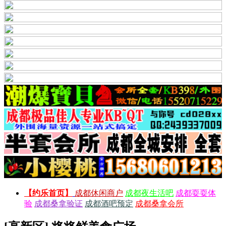
【约乐首页】
成都休闲商户
成都夜生活吧
成都耍耍体
验
成都桑拿验证
成都酒吧预定
成都桑拿会所