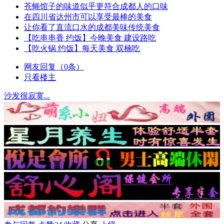
苍蝇馆子的味道似乎更符合成都人的口味
在四川省达州市可以享受最棒的美食
让你看了直流口水的成都美味传统美食
【吃串串香 约饭】今晚美食 建设路吃
【吃火锅 约饭】每天美食 双楠吃
网友回复（0条）
只看楼主
沙发很寂寞...