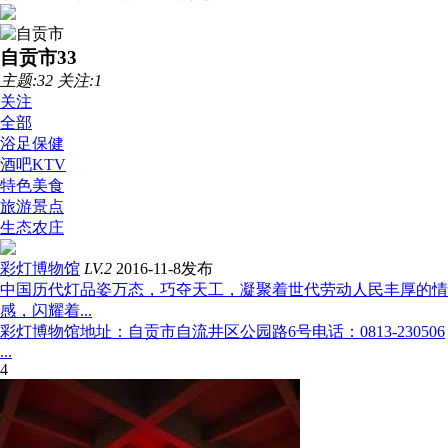
自贡市
33
主题:32 关注:1
关注
全部
浴足保健
酒吧KTV
特色美食
旅游景点
生态农庄
彩灯博物馆
LV.2
2016-11-8发布
中国历代灯品姿万态，巧夺天工，凝聚着世代劳动人民丰厚的情
感，闪耀着...
彩灯博物馆地址：自贡市自流井区公园路6号电话：0813-230506
...
4