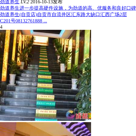
劲道养生
LV.2
2016-10-13发布
劲道养生进一步提高硬件设施，为劲道的高、优服务和良好口碑
劲道养生(自贡店)自贡市自流井区汇东路大缺口汇西广场2层
C201号08132761888 ...
4