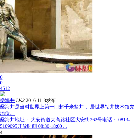
0
0
4512
燊海井
LV.2
2016-11-8发布
燊海井是当时世界上第一口超千米盐井， 居世界钻井技术领先
地位。
燊海井地址： 大安街道大高路社区大安街262号电话： 0813-
5109095开放时间 08:30-18:00 ...
4