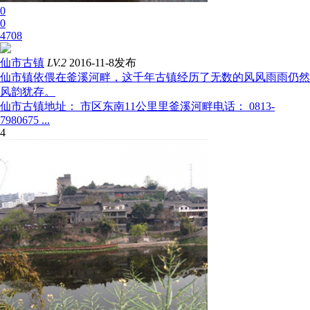
0
0
4708
仙市古镇
LV.2
2016-11-8发布
仙市镇依偎在釜溪河畔，这千年古镇经历了无数的风风雨雨仍然
风韵犹存。
仙市古镇地址： 市区东南11公里里釜溪河畔电话： 0813-
7980675 ...
4