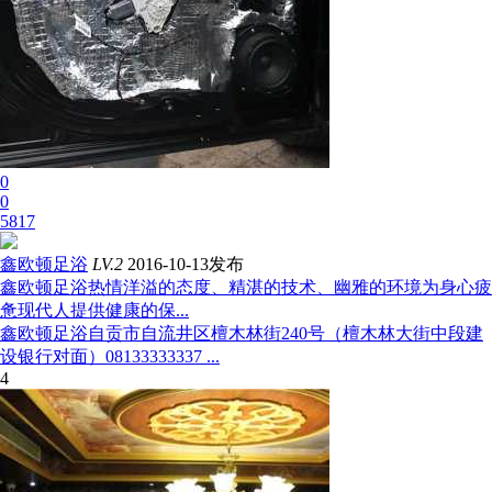
0
0
5817
鑫欧顿足浴
LV.2
2016-10-13发布
鑫欧顿足浴热情洋溢的态度、精湛的技术、幽雅的环境为身心疲
惫现代人提供健康的保...
鑫欧顿足浴自贡市自流井区檀木林街240号（檀木林大街中段建
设银行对面）08133333337 ...
4