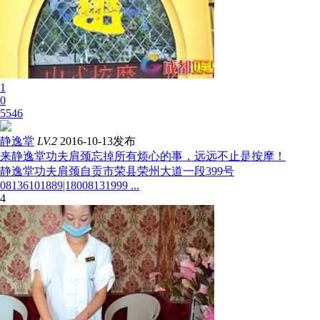
1
0
5546
静逸堂
LV.2
2016-10-13发布
来静逸堂功夫肩颈忘掉所有烦心的事，远远不止是按摩！
静逸堂功夫肩颈自贡市荣县荣州大道一段399号
08136101889|18008131999 ...
4