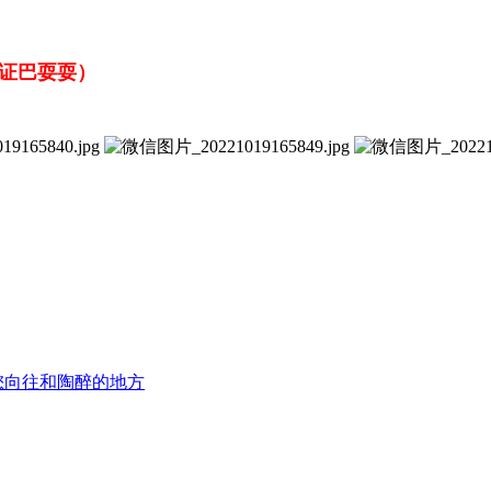
证巴
耍耍）
您向往和陶醉的地方