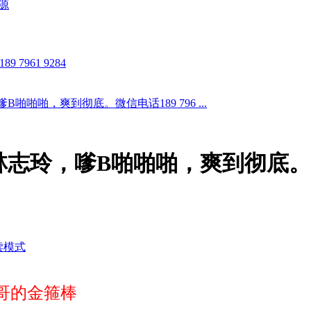
啪啪啪，爽到彻底。微信电话189 796 ...
林志玲，嗲B啪啪啪，爽到彻底
读模式
哥的金箍棒
潇