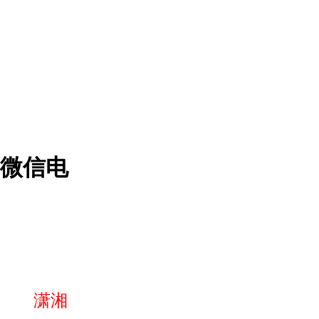
。微信电
湘