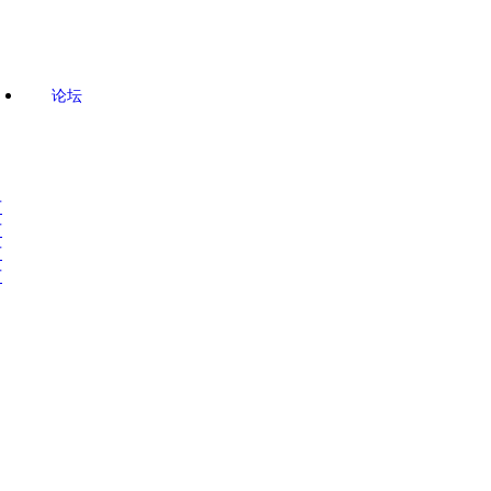
论坛
市
市
市
市