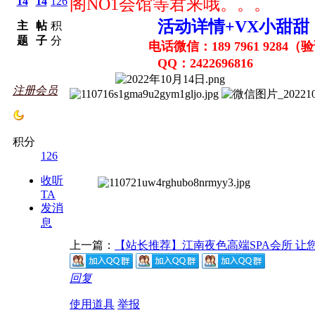
14
14
126
阁NO1会馆等君来哦。。。
活动详情+VX小甜甜
主
帖
积
题
子
分
电话微信：
189 7961 9284
（
验
QQ：24226
96816
注册会员
积分
126
收听
TA
发消
息
上一篇：
【站长推荐】江南夜色高端SPA会所 让
回复
使用道具
举报