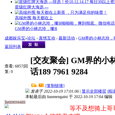
星级红牌大海选 ---
高端外围 每天都在上
GM界的小林志玲，嗲B
成都娱乐宝
»
论坛
›
真情互动
›
最新活动
›
GM界的小林志玲，嗲B
返回列表
[交友聚会]
GM界的小
查看:
6857
|
回
话189 7961 9284
复:
0
[复制链接]
发表于 2022-10-19 17:01:06
|
显示全部楼层
|
阅
本帖最后由 lianmengaini 于 2022-10-19 17:04 编辑
lianmengaini
等不及想骑上哥