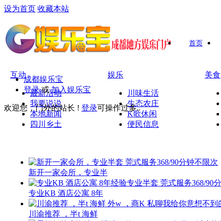
设为首页
收藏本站
首页
互动
娱乐
美食
成都娱乐宝
登录
或
加入娱乐宝
最新活动
川味生活
我要说说
生态农庄
欢迎您，门外的站长 !
登录
可操作过多..
本地新闻
K歌休闲
四川乡土
便民信息
新开一家会所，专业半
专业KB 酒店公寓 8年
川渝推荐 ，半t 海鲜