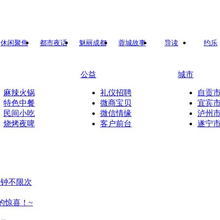
休闲聚焦
都市夜话
魅丽成都
蓉城故事
导读
约乐
公益
城市
麻辣火锅
礼仪招聘
自贡
特色中餐
微商宝贝
宜宾
民间小吃
微信情缘
泸州
烧烤夜啤
客户前台
遂宁