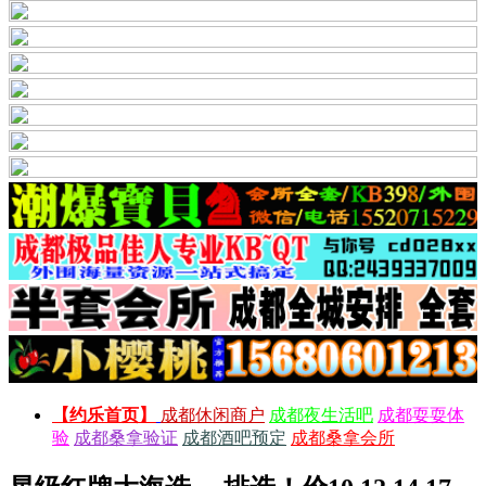
【约乐首页】
成都休闲商户
成都夜生活吧
成都耍耍体
验
成都桑拿验证
成都酒吧预定
成都桑拿会所