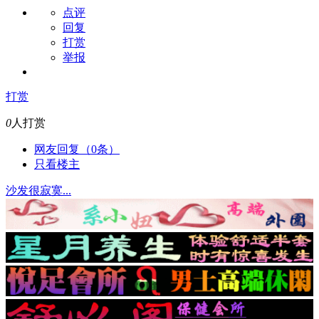
点评
回复
打赏
举报
打赏
0
人打赏
网友回复（0条）
只看楼主
沙发很寂寞...