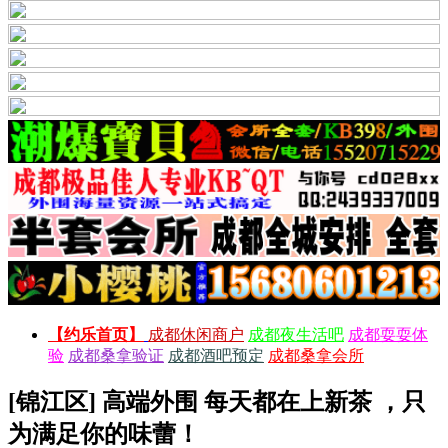
【约乐首页】
成都休闲商户
成都夜生活吧
成都耍耍体
验
成都桑拿验证
成都酒吧预定
成都桑拿会所
[锦江区] 高端外围 每天都在上新茶 ，只
为满足你的味蕾！