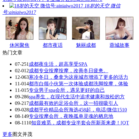
18岁的天空 微信
号:ainiaiwo2017
休闲聚焦
都市夜话
魅丽成都
蓉城故事
热门文章
07-25
1
成都夜生活，超高享受SPA
02-01
2
成都专业按摩按摩，改善冬日疲惫。
12-06
3
寒冷冬日，桑拿为这座城市增添了更多的活力
11-01
4
都市白领小伙第一次体验成都洗脚按摩，体验
11-01
5
专业男子spa会所，遇见更好的自己
09-28
6
spa养生，在现代生活中追求健康和放松的方
09-21
7
成都最有效的足浴会所，这一招很吸引人
09-02
8
成都平价精品会所海选458起，电话/微信1510
08-14
9
专业按摩会所，夜晚孤单灵魂的栖息地
08-11
10
知音难觅，成都专业半套会所新茶来袭！[QT
更多
图文并茂