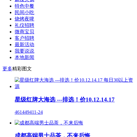
特色中餐
民间小吃
烧烤夜啤
礼仪招聘
微商宝贝
客户招聘
最新活动
我要说说
本地新闻
更多
精彩图文
星级红牌大海选 ---排选！价10.12.14.17
4614
494
11-24
成都高端男士品茶，不来后悔