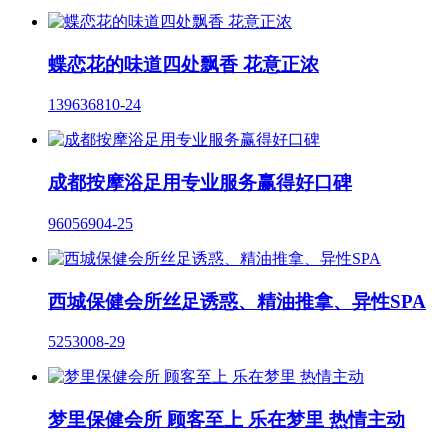
蝶恋花的味道四处飘香 花意正浓
13963
68
10-24
成都按摩浴足用专业服务赢得好口碑
9605
69
04-25
西城保健会所丝足诱惑、精油推拿、异性SPA
5253
0
08-29
梦里保健会所 顾客至上 乐在梦里 热情主动