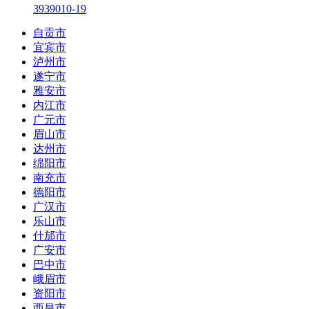
3939
0
10-19
自贡市
宜宾市
泸州市
遂宁市
雅安市
内江市
广元市
眉山市
达州市
绵阳市
南充市
德阳市
广汉市
乐山市
什邡市
广安市
巴中市
峨眉市
资阳市
西昌市