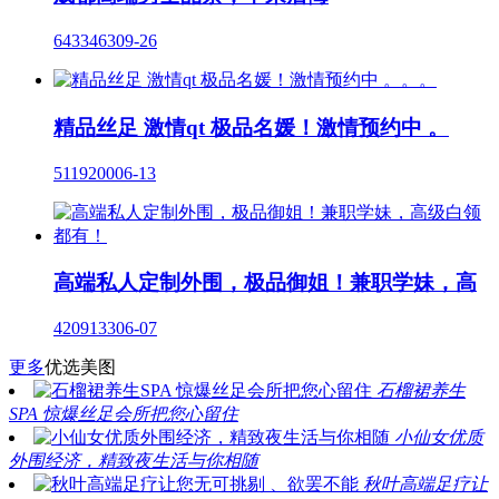
6433
463
09-26
精品丝足 激情qt 极品名媛！激情预约中 。
5119
200
06-13
高端私人定制外围，极品御姐！兼职学妹，高
4209
133
06-07
更多
优选美图
石榴裙养生
SPA 惊爆丝足会所把您心留住
小仙女优质
外围经济，精致夜生活与你相随
秋叶高端足疗让