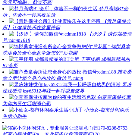
您无可挑剔 、欲罢不能
梦月高端BT会
所，体验不一样的夜生活
【贵足保健会
所】让健康快乐在这里停留
【汐汐 】请你加微信
号:cdmm1818
锦悦桑拿
洗浴会所全心全意争做您的“后花园
玉宇楼阁 成都最精品的
BT会所
雅帝桑
拿会所让您全身心的放松 微信号:cdmn
果冻
妹妹微信 ksy65312与我一起呼吸自然界
创意室保健按摩
为你的夜生活增添色彩
小仙女-都市休闲娱乐
生活小助手
邻家小院休闲SPA，专业服务让您满意而归170