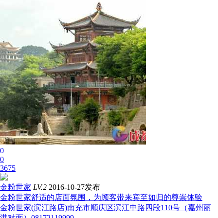
0
0
3675
金粉世家
LV.2
2016-10-27发布
金粉世家舒适的店面氛围，为顾客带来宾至如归的尊崇体验
金粉世家(滨江路店)南充市顺庆区滨江中路四段110号（嘉州丽
港对面）08172119999 ...