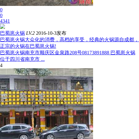
0
0
4341
巴蜀崽火锅
LV.2
2016-10-3发布
巴蜀崽火锅大众化的消费，高档的享受，经典的火锅源自成都，
正宗的火锅在巴蜀崽火锅!
巴蜀崽火锅南充市顺庆区金泉路208号08173891888 巴蜀崽火锅
位于四川省南充市 ...
4