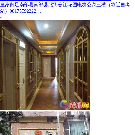
皇家御足南部县南部县北街春江花园电梯公寓三楼（靠近自考
站）08175592222 ...
4