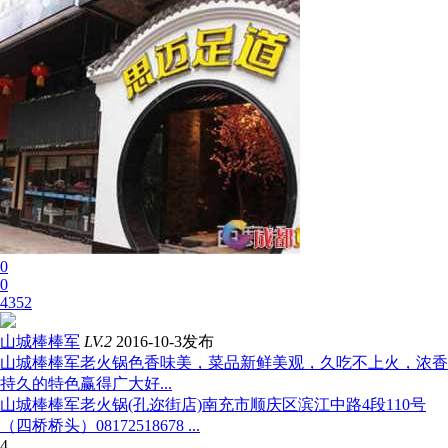
0
0
4352
山城棒棒军
LV.2
2016-10-3发布
山城棒棒军老火锅色香味美，菜品新鲜美观，久吃不上火，浓香
持久的特色赢得广大好...
山城棒棒军老火锅(孔迩街店)南充市顺庆区滨江中路4段110号
（四桥桥头）08172518678 ...
4