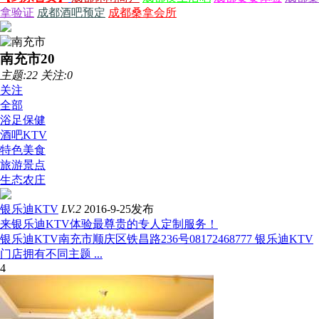
拿验证
成都酒吧预定
成都桑拿会所
南充市
20
主题:22 关注:0
关注
全部
浴足保健
酒吧KTV
特色美食
旅游景点
生态农庄
银乐迪KTV
LV.2
2016-9-25发布
来银乐迪KTV体验最尊贵的专人定制服务！
银乐迪KTV南充市顺庆区铁昌路236号08172468777 银乐迪KTV
门店拥有不同主题 ...
4