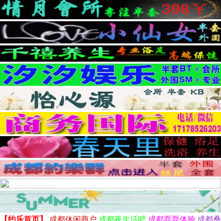
【约乐首页】
成都休闲商户
成都夜生活吧
成都耍耍体验
成都桑