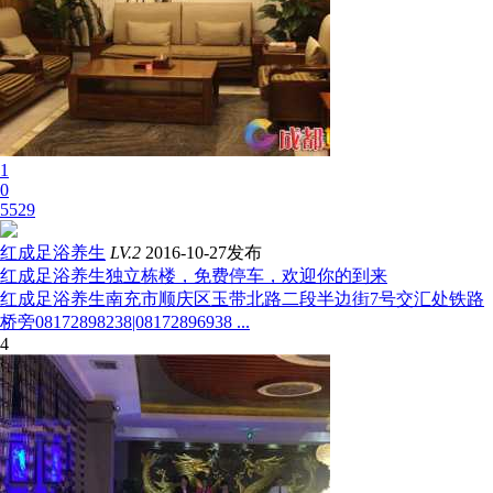
1
0
5529
红成足浴养生
LV.2
2016-10-27发布
红成足浴养生独立栋楼，免费停车，欢迎你的到来
红成足浴养生南充市顺庆区玉带北路二段半边街7号交汇处铁路
桥旁08172898238|08172896938 ...
4