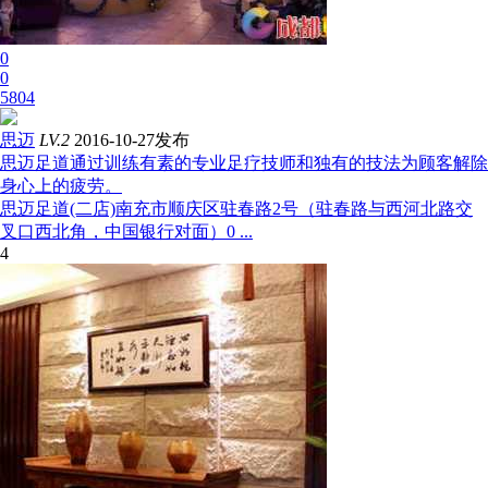
0
0
5804
思迈
LV.2
2016-10-27发布
思迈足道通过训练有素的专业足疗技师和独有的技法为顾客解除
身心上的疲劳。
思迈足道(二店)南充市顺庆区驻春路2号（驻春路与西河北路交
叉口西北角，中国银行对面）0 ...
4