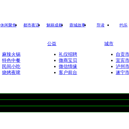
休闲聚焦
都市夜话
魅丽成都
蓉城故事
导读
约乐
公益
城市
麻辣火锅
礼仪招聘
自贡
特色中餐
微商宝贝
宜宾
民间小吃
微信情缘
泸州
烧烤夜啤
客户前台
遂宁