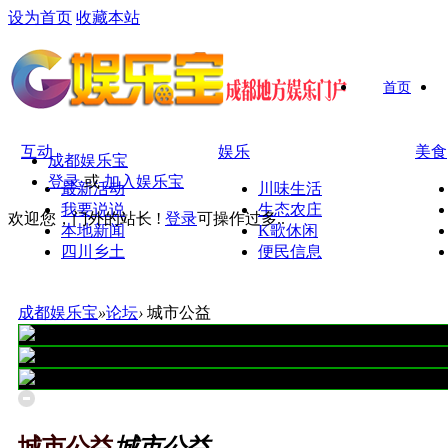
设为首页
收藏本站
首页
互动
娱乐
美食
成都娱乐宝
登录
或
加入娱乐宝
最新活动
川味生活
我要说说
生态农庄
欢迎您，门外的站长 !
登录
可操作过多..
本地新闻
K歌休闲
四川乡土
便民信息
成都娱乐宝
»
论坛
›
城市公益
城市公益
城市公益