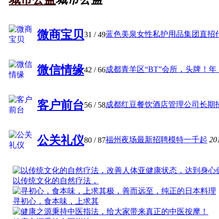
微商宝贝
蓝色美泉女性私护用品集团直招代 .
31
/ 49
微信情缘
成都青羊区“BT”会所，头牌！年 ..
42
/ 66
客户前台
成都红豆餐饮酒店管理公司长期招 .
56
/ 58
公关礼仪
福州夜场最新招聘模特一千起
20
80
/ 87
以传统文化的自然疗法，
寻初心，食本味，上求其