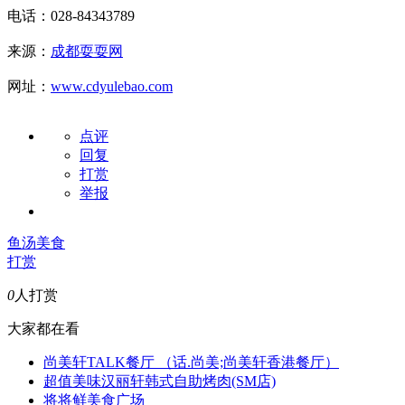
电话：028-84343789
来源：
成都耍耍网
网址：
www.cdyulebao.com
点评
回复
打赏
举报
鱼汤
美食
打赏
0
人打赏
大家都在看
尚美轩TALK餐厅 （话.尚美;尚美轩香港餐厅）
超值美味汉丽轩韩式自助烤肉(SM店)
将将鲜美食广场