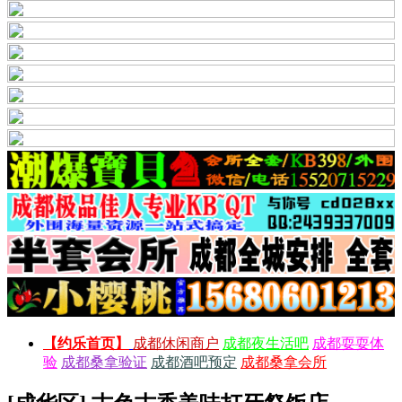
【约乐首页】
成都休闲商户
成都夜生活吧
成都耍耍体
验
成都桑拿验证
成都酒吧预定
成都桑拿会所