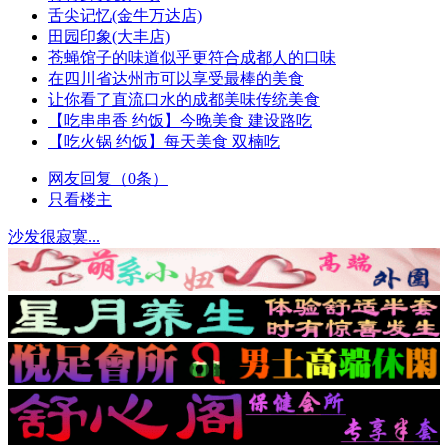
舌尖记忆(金牛万达店)
田园印象(大丰店)
苍蝇馆子的味道似乎更符合成都人的口味
在四川省达州市可以享受最棒的美食
让你看了直流口水的成都美味传统美食
【吃串串香 约饭】今晚美食 建设路吃
【吃火锅 约饭】每天美食 双楠吃
网友回复（0条）
只看楼主
沙发很寂寞...