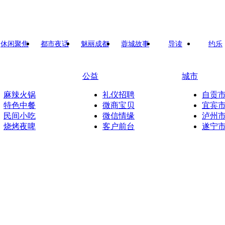
休闲聚焦
都市夜话
魅丽成都
蓉城故事
导读
约乐
公益
城市
麻辣火锅
礼仪招聘
自贡
特色中餐
微商宝贝
宜宾
民间小吃
微信情缘
泸州
烧烤夜啤
客户前台
遂宁