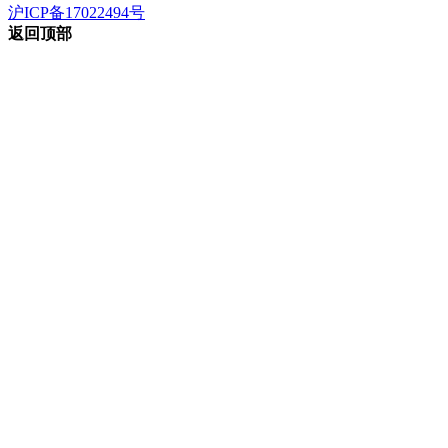
沪ICP备17022494号
返回顶部