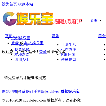
设为首页
收藏本站
首页
互动
娱乐
美食
成都娱乐宝
登录
或
加入娱乐宝
最新活动
川味生活
我要说说
生态农庄
欢迎您，门外的站长 !
登录
可操作过多..
本地新闻
K歌休闲
四川乡土
便民信息
请先登录后才能继续浏览
网站地图
|
联系我们
|
手机版
|
Archiver
|
成都娱乐宝
© 2016-2020 cdyulebao.com 版权所有，违者必究