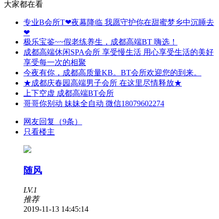
大家都在看
专业B会所T❤夜幕降临 我愿守护你在甜蜜梦乡中沉睡去
❤
极乐宝鉴~~假老练养生，成都高端BT 嗨选！
成都高端休闲SPA会所 享受慢生活 用心享受生活的美好
享受每一次的相聚
今夜有你，成都高质量KB。BT会所欢迎您的到来。
★成都庆春园高端男子会所 在这里尽情释放★
上下空虚 成都高端BT会所
哥哥你别动 妹妹全自动 微信18079602274
网友回复（9条）
只看楼主
随风
LV.1
推荐
2019-11-13 14:45:14