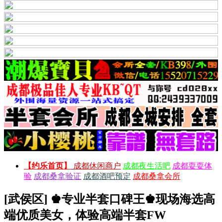
【约乐首页】
成都休闲商户
成都夜生活吧
成都耍耍体
验
成都桑拿验证
成都酒吧预定
成都桑拿会所
[武侯区] ♚专业半套口碑王♚现场海选高
端优质美女，体验高端半套FW