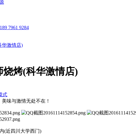
科华激情店)
烧烤(科华激情店)
模式
，美味与激情无处不在！
内(近四川大学西门)