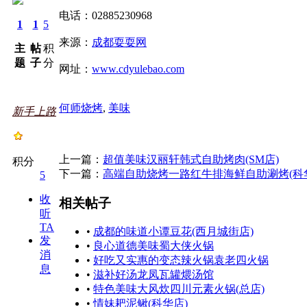
电话：02885230968
1
1
5
来源：
成都耍耍网
主
帖
积
题
子
分
网址：
www.cdyulebao.com
何师烧烤
,
美味
新手上路
上一篇：
超值美味汉丽轩韩式自助烤肉(SM店)
积分
下一篇：
高端自助烧烤一路红牛排海鲜自助涮烤(科
5
收
相关帖子
听
TA
•
成都的味道小谭豆花(西月城街店)
发
•
良心道德美味蜀大侠火锅
消
•
好吃又实惠的变态辣火锅袁老四火锅
息
•
滋补好汤龙凤瓦罐煨汤馆
•
特色美味大风炊四川元素火锅(总店)
•
情妹耙泥鳅(科华店)