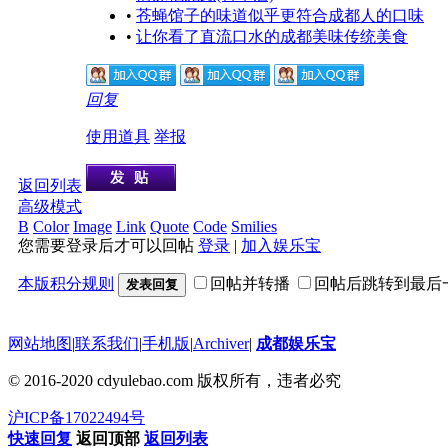
•
苍蝇馆子的味道似乎更符合成都人的口味
•
让你看了直流口水的成都美味传统美食
回复
使用道具
举报
返回列表
高级模式
B
Color
Image
Link
Quote
Code
Smilies
您需要登录后才可以回帖
登录
|
加入娱乐宝
本版积分规则
回帖并转播
回帖后跳转到最后
发表回复
网站地图
|
联系我们
|
手机版
|
Archiver
|
成都娱乐宝
© 2016-2020 cdyulebao.com 版权所有，违者必究
沪ICP备17022494号
快速回复
返回顶部
返回列表