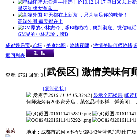
星级红牌大海选 ---
高端外围 每天都在上
GM界的小林志玲，嗲B
成都娱乐宝
»
论坛
›
美食地图
›
烧烤夜啤
›
激情美味何师烧烤(
返回列表
[武侯区]
激情美味何师
查看:
6761
|
回复:
0
[复制链接]
发表于 2016-11-14 15:33:42
|
显示全部楼层
|
阅读
何师烧烤有20多家分店，菜色品种多样，鲜美可口
滷菜
地址：成都市武侯区科华北路143号蓝色加勒比广场