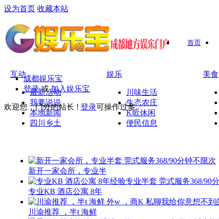
设为首页
收藏本站
首页
互动
娱乐
美食
成都娱乐宝
登录
或
加入娱乐宝
最新活动
川味生活
我要说说
生态农庄
欢迎您，门外的站长 !
登录
可操作过多..
本地新闻
K歌休闲
四川乡土
便民信息
新开一家会所，专业半
专业KB 酒店公寓 8年
川渝推荐 ，半t 海鲜