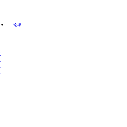
论坛
市
市
市
市