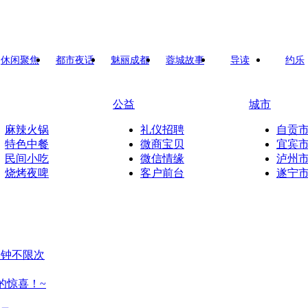
休闲聚焦
都市夜话
魅丽成都
蓉城故事
导读
约乐
公益
城市
麻辣火锅
礼仪招聘
自贡
特色中餐
微商宝贝
宜宾
民间小吃
微信情缘
泸州
烧烤夜啤
客户前台
遂宁