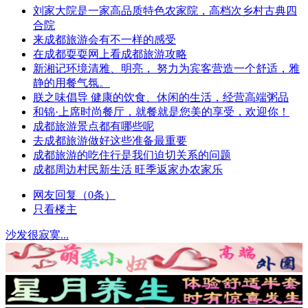
刘家大院是一家高品质特色农家院，高档次乡村古典四
合院
来成都旅游会有不一样的感受
在成都耍耍网上看成都旅游攻略
新湘记环境清雅、明亮， 努力为宾客营造一个舒适，雅
静的用餐气氛。
朕之味倡导 健康的饮食、休闲的生活，经营高端粥品
和锦·上席时尚餐厅，就餐就是您美的享受，欢迎你！
成都旅游景点都有哪些呢
去成都旅游做好这些准备最重要
成都旅游的吃住行是我们迫切关系的问题
成都周边村民新生活 旺季返家办农家乐
网友回复（0条）
只看楼主
沙发很寂寞...