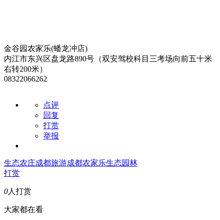
金谷园农家乐(蟠龙冲店)
内江市东兴区盘龙路890号（双安驾校科目三考场向前五十米
右转200米）
08322066262
点评
回复
打赏
举报
生态农庄
成都旅游
成都农家乐
生态园林
打赏
0
人打赏
大家都在看