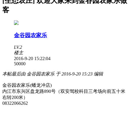
[生态农庄] 欢迎大家来到金谷园农家乐做
客
金谷园农家乐
LV.2
楼主
2016-9-20 15:22:04
5000
0
本帖最后由 金谷园农家乐 于 2016-9-20 15:23 编辑
金谷园农家乐
(
蟠龙冲店
)
内江市东兴区盘龙路
890
号（双安驾校科目三考场向前五十米
右转
200
米）
08322066262