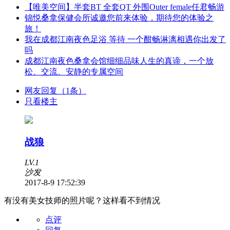
【唯美空间】半套BT 全套QT 外围Outer female任君畅游
锦悦桑拿保健会所诚邀您前来体验，期待您的体验之
旅！
我在成都江南夜色足浴 等待 一个酣畅淋漓相遇你出发了
吗
成都江南夜色桑拿会馆细细品味人生的真谛，一个放
松、交流、安静的专属空间
网友回复（1条）
只看楼主
战狼
LV.1
沙发
2017-8-9 17:52:39
有没有美女技师的照片呢？这样看不到情况
点评