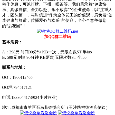
稍作休息，可以打牌、下棋、喝茶等。我们秉承着“健康快
乐、真诚自信、全力以赴、永不放弃”的企业使命，以“注重人
才，团队第一，与时俱进”作为全体员工的价值观，肩负着“创
造健康与舒适，传播爱心与欢乐”的使命，全心全意争做您
的“后花园”！
加QQ群二维码
基本消费：
A：398元 时间90分钟 KB一次，无限次数ST 半luo
B: 598元 时间90分钟 KB两次 无限次数ST 全luo
联系与地址：
QQ：1900112465
QQ群:794517121
电话:18380441739(24小时营业）
地址:成都市青羊区石马巷锦悦会所（玉沙路福德酒店侧边）