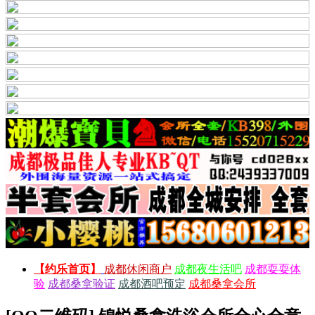
【约乐首页】
成都休闲商户
成都夜生活吧
成都耍耍体
验
成都桑拿验证
成都酒吧预定
成都桑拿会所