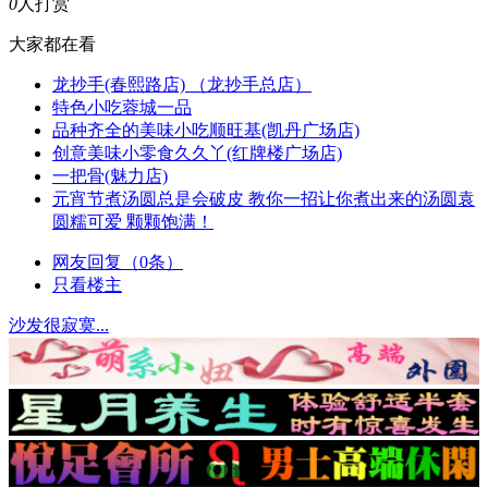
0
人打赏
大家都在看
龙抄手(春熙路店) （龙抄手总店）
特色小吃蓉城一品
品种齐全的美味小吃顺旺基(凯丹广场店)
创意美味小零食久久丫(红牌楼广场店)
一把骨(魅力店)
元宵节煮汤圆总是会破皮 教你一招让你煮出来的汤圆袁
圆糯可爱 颗颗饱满！
网友回复（0条）
只看楼主
沙发很寂寞...