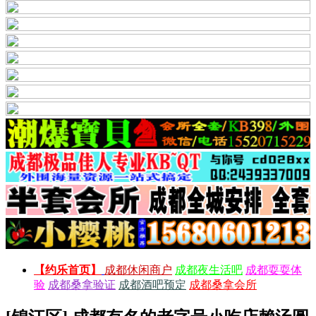
【约乐首页】
成都休闲商户
成都夜生活吧
成都耍耍体
验
成都桑拿验证
成都酒吧预定
成都桑拿会所