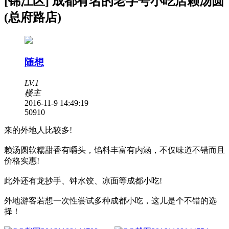
[锦江区] 成都有名的老字号小吃店赖汤圆
(总府路店)
随想
LV.1
楼主
2016-11-9 14:49:19
5091
0
来的外地人比较多!
赖汤圆软糯甜香有嚼头，馅料丰富有内涵，不仅味道不错而且
价格实惠!
此外还有龙抄手、钟水饺、凉面等成都小吃!
外地游客若想一次性尝试多种成都小吃，这儿是个不错的选
择！