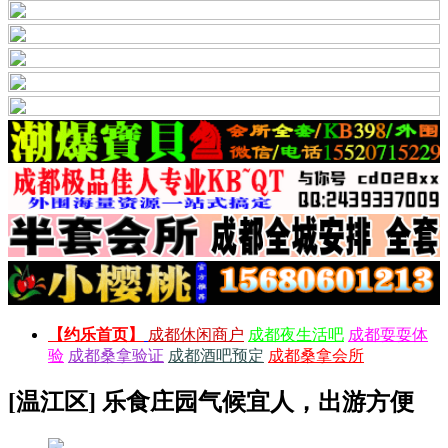
【约乐首页】
成都休闲商户
成都夜生活吧
成都耍耍体
验
成都桑拿验证
成都酒吧预定
成都桑拿会所
[温江区] 乐食庄园气候宜人，出游方便