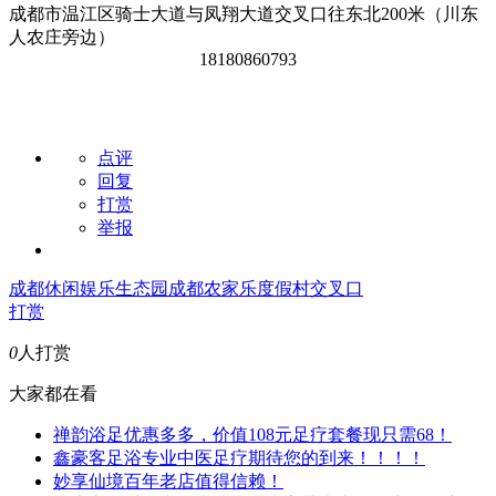
成都市温江区骑士大道与凤翔大道交叉口往东北
200
米（川东
人农庄旁边）
18180860793
点评
回复
打赏
举报
成都休闲娱乐
生态园
成都农家乐
度假村
交叉口
打赏
0
人打赏
大家都在看
禅韵浴足优惠多多，价值108元足疗套餐现只需68！
鑫豪客足浴专业中医足疗期待您的到来！！！！
妙享仙境百年老店值得信赖！