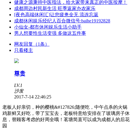
健康之源秉持中医指法，给大家带来真正的中医按摩！
成都周边村民新生活 旺季返家办农家乐
[夜色高端休闲汇]让您疲惫全无 流连忘返
成都休闲娱乐经纪人百合微信号:baihe19192828
小仙女-都市休闲娱乐生活小助手
男人想要性生活变强 多做这五件事
网友回复（1条）
只看楼主
尊贵
LV.1
沙发
2017-7-14 22:46:25
老板人好亲切，种的樱桃&#127826;随便吃，中午点杀的火锅
鸡新鲜又好吃，带了宝宝去，老板特意给安排在了玻璃房子休
息，替顾客考虑的好周全哦！茗塘简直可以成为成都人的后花
园