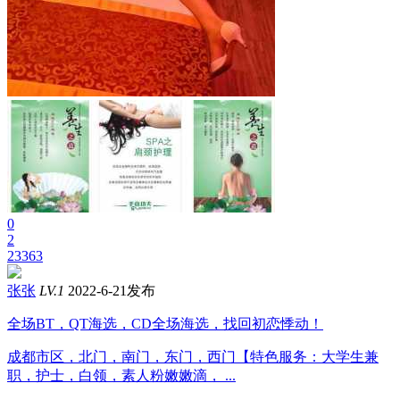
0
2
23363
张张
LV.1
2022-6-21发布
全场BT，QT海选，CD全场海选，找回初恋悸动！
成都市区，北门，南门，东门，西门【特色服务：大学生兼
职，护士，白领，素人粉嫩嫩滴， ...