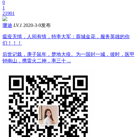
0
1
21901
珊迪
LV.1
2020-3-9发布
瘟疫无情，人间有情，特率大军：蓉城金花，服务英雄的你
们！！！
后世记载，庚子鼠年，楚地大疫。为一国封一城，彼时，医甲
钟南山，携雷火二神，率三十 ...