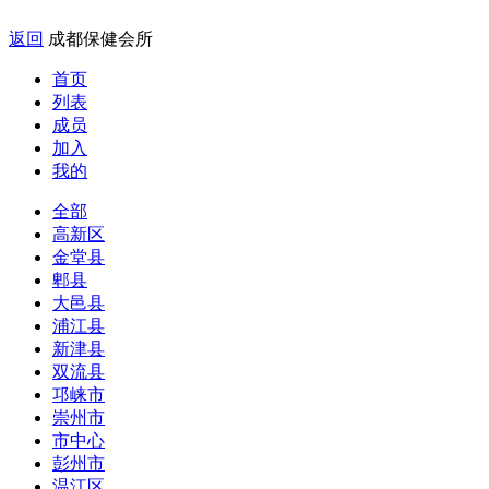
返回
成都保健会所
首页
列表
成员
加入
我的
全部
高新区
金堂县
郫县
大邑县
浦江县
新津县
双流县
邛崃市
崇州市
市中心
彭州市
温江区