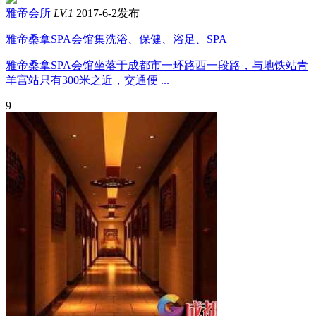
雅帝会所
LV.1
2017-6-2发布
雅帝桑拿SPA会馆集洗浴、保健、浴足、SPA
雅帝桑拿SPA会馆坐落于成都市一环路西一段路，与地铁站青
羊宫站只有300米之近，交通便 ...
9