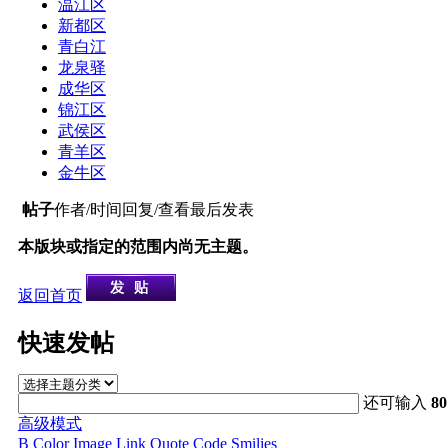
温江区
新都区
青白江
龙泉驿
成华区
锦江区
武侯区
青羊区
金牛区
帖子
作者/时间
回复/查看
最后发表
本版块或指定的范围内尚无主题。
返回首页
快速发帖
还可输入
80
高级模式
B
Color
Image
Link
Quote
Code
Smilies