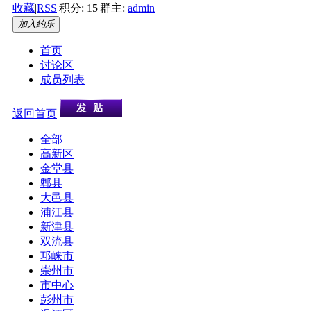
收藏
|
RSS
|
积分: 15
|
群主:
admin
加入约乐
首页
讨论区
成员列表
返回首页
全部
高新区
金堂县
郫县
大邑县
浦江县
新津县
双流县
邛崃市
崇州市
市中心
彭州市