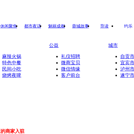
休闲聚焦
都市夜话
魅丽成都
蓉城故事
导读
约乐
公益
城市
麻辣火锅
礼仪招聘
自贡
特色中餐
微商宝贝
宜宾
民间小吃
微信情缘
泸州
烧烤夜啤
客户前台
遂宁
应的商家入驻