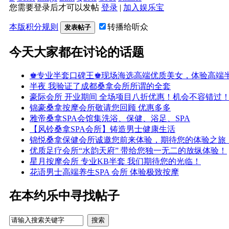
您需要登录后才可以发帖
登录
|
加入娱乐宝
本版积分规则
转播给听众
发表帖子
今天大家都在讨论的话题
♚专业半套口碑王♚现场海选高端优质美女，体验高端半
半夜 我验证了成都桑拿会所所谓的全套
豪际会所 开业期间 全场项目八折优惠！机会不容错过
锦豪桑拿按摩会所敬请您回顾 优惠多多
雅帝桑拿SPA会馆集洗浴、保健、浴足、SPA
【风铃桑拿SPA会所】铸造男士健康生活
锦悦桑拿保健会所诚邀您前来体验，期待您的体验之旅
优质足疗会所“水韵天府” 带给您独一无二的放纵体验！
星月按摩会所 专业KB半套 我们期待您的光临！
花语男士高端养生SPA 会所 体验极致按摩
在本约乐中寻找帖子
搜索