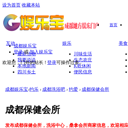
设为首页
收藏本站
首页
互动
娱乐
美食
成都娱乐宝
登录
或
加入娱乐宝
最新活动
川味生活
我要说说
生态农庄
欢迎您，门外的站长 !
登录
可操作过多..
本地新闻
K歌休闲
四川乡土
便民信息
成都娱乐宝
›
约乐
›
成都洗浴吧
›
约爱
›
成都保健会所
成都保健会所
发布成都保健会所，洗浴中心，桑拿会所商家信息，欢迎相