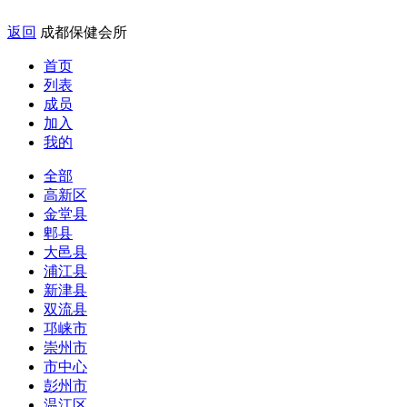
返回
成都保健会所
首页
列表
成员
加入
我的
全部
高新区
金堂县
郫县
大邑县
浦江县
新津县
双流县
邛崃市
崇州市
市中心
彭州市
温江区