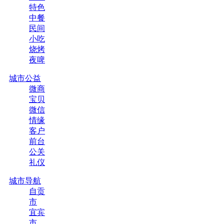
特色
中餐
民间
小吃
烧烤
夜啤
城市公益
微商
宝贝
微信
情缘
客户
前台
公关
礼仪
城市导航
自贡
市
宜宾
市