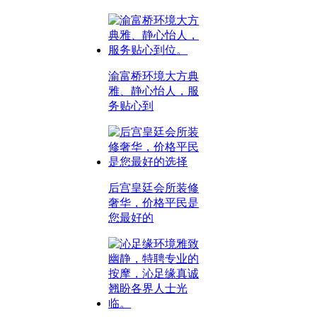
渝富桥环境大方典
雅、静心怡人，服
务贴心到
后宫皇廷会所装修
奢华，价格平民是
您最好的