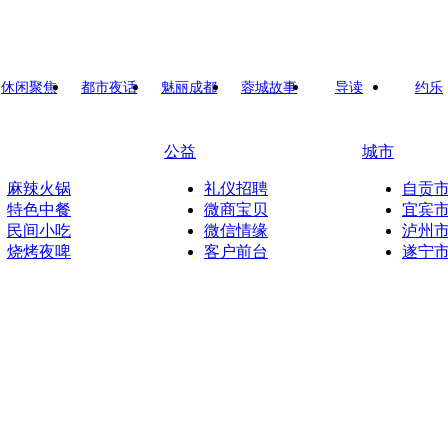
休闲聚焦
都市夜话
魅丽成都
蓉城故事
导读
约乐
公益
城市
麻辣火锅
礼仪招聘
自贡
特色中餐
微商宝贝
宜宾
民间小吃
微信情缘
泸州
烧烤夜啤
客户前台
遂宁