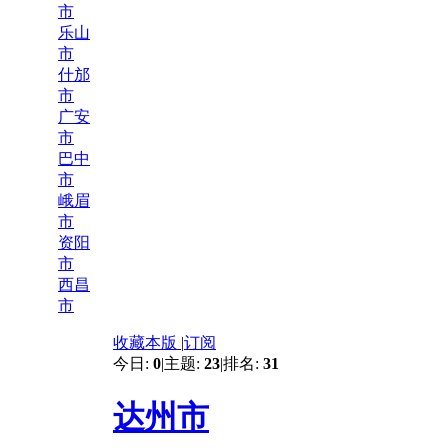
市
乐山
市
什邡
市
广安
市
巴中
市
峨眉
市
资阳
市
西昌
市
收藏本版
|
订阅
今日:
0
|
主题:
23
|
排名:
31
达州市