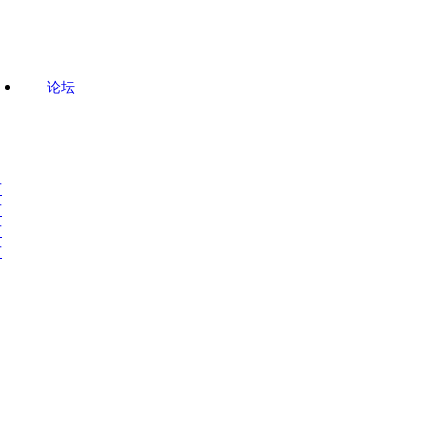
论坛
市
市
市
市