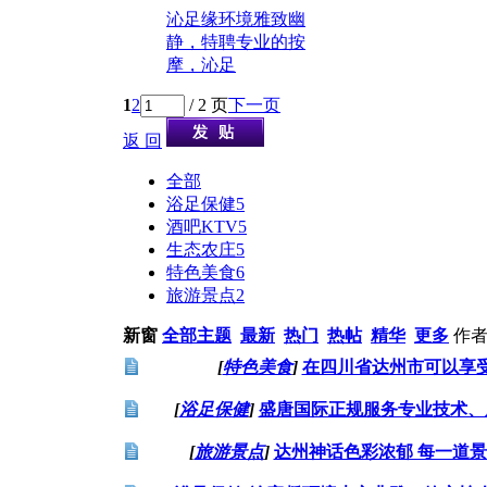
沁足缘环境雅致幽
静，特聘专业的按
摩，沁足
1
2
/ 2 页
下一页
返 回
全部
浴足保健
5
酒吧KTV
5
生态农庄
5
特色美食
6
旅游景点
2
新窗
全部主题
最新
热门
热帖
精华
更多
作
[
特色美食
]
在四川省达州市可以享
[
浴足保健
]
盛唐国际正规服务专业技术、
[
旅游景点
]
达州神话色彩浓郁 每一道