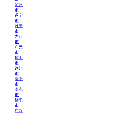
泸州
市
遂宁
市
雅安
市
内江
市
广元
市
眉山
市
达州
市
绵阳
市
南充
市
德阳
市
广汉