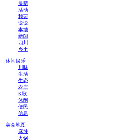
最新
活动
我要
说说
本地
新闻
四川
乡土
休闲娱乐
川味
生活
生态
农庄
K歌
休闲
便民
信息
美食地图
麻辣
火锅