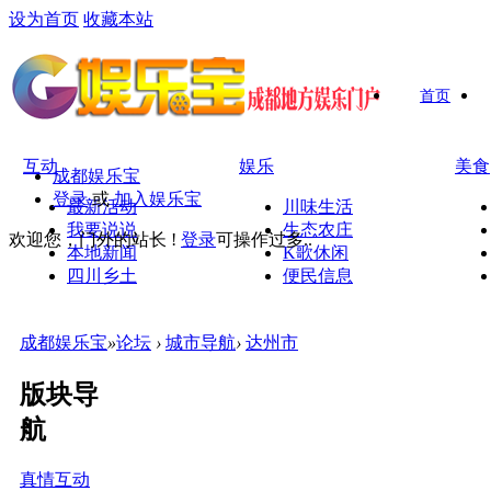
设为首页
收藏本站
首页
互动
娱乐
美食
成都娱乐宝
登录
或
加入娱乐宝
最新活动
川味生活
我要说说
生态农庄
欢迎您，门外的站长 !
登录
可操作过多..
本地新闻
K歌休闲
四川乡土
便民信息
成都娱乐宝
»
论坛
›
城市导航
›
达州市
版块导
航
真情互动