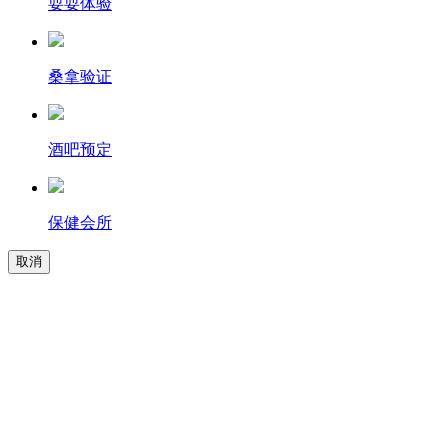
耍耍体验
桑拿验证
酒吧预定
保健会所
取消