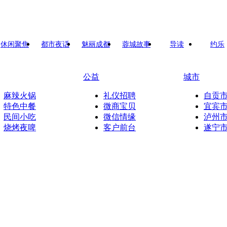
休闲聚焦
都市夜话
魅丽成都
蓉城故事
导读
约乐
公益
城市
麻辣火锅
礼仪招聘
自贡
特色中餐
微商宝贝
宜宾
民间小吃
微信情缘
泸州
烧烤夜啤
客户前台
遂宁