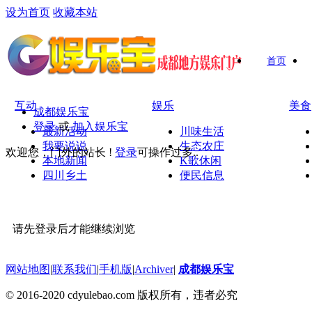
设为首页
收藏本站
首页
互动
娱乐
美食
成都娱乐宝
登录
或
加入娱乐宝
最新活动
川味生活
我要说说
生态农庄
欢迎您，门外的站长 !
登录
可操作过多..
本地新闻
K歌休闲
四川乡土
便民信息
请先登录后才能继续浏览
网站地图
|
联系我们
|
手机版
|
Archiver
|
成都娱乐宝
© 2016-2020 cdyulebao.com 版权所有，违者必究