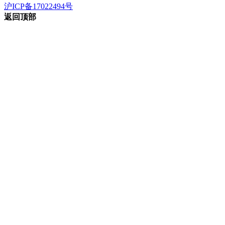
沪ICP备17022494号
返回顶部