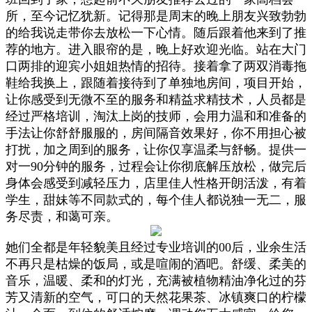
所，至今记忆犹新。记得那是周末的晚上朋友兴致勃勃
的给我说走带你去放松一下心情。随后跟着他来到了推
荐的地方。进入眼帘的是，晚上好欢迎光临。站在大门
口两排的迎宾小姐姐热情的招待。接着拿了两双消毒拖
鞋给我换上，跟随着接待到了单独地房间，项目开始，
让你感受到无微不至的服务和精益求精技术，人员都是
经过严格培训，淘汰上岗的技师，会用力温和和准备的
手法让你舒舒服服的，房间隔音效果好，你不用担心被
打扰，加之周到的服务，让你仅享温柔与舒畅。提供一
对一90分钟的服务，过程会让你彻底解压放松，做完后
身体会感受到减轻压力，店里佳人性格开朗活泼，有着
学生，甜妹等不同款式的，每个佳人都说独一无二，服
务尽责，和蔼可亲。
她们全都是年轻貌美且经过专业培训的00后，业余生活
不再只是枯燥的饭局，或是喧闹的酒吧。舒缓、柔美的
音乐，温暖、柔和的灯光，充满被植物精油净化过的芬
芳又清新的空气，可口的天然花果茶、冰镇爽口的柠檬