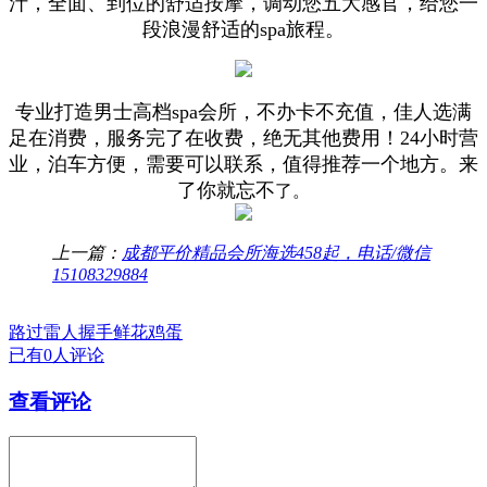
汁，全面、到位的舒适按摩，调动您五大感官，给您一
段浪漫舒适的spa旅程。
专业打造男士高档spa会所，不办卡不充值，佳人选满
足在消费，服务完了在收费，绝无其他费用！24小时营
业，泊车方便，需要可以联系，值得推荐一个地方。来
了你就忘不
了。
上一篇：
成都平价精品会所海选458起，电话/微信
15108329884
路过
雷人
握手
鲜花
鸡蛋
已有0人评论
查看评论