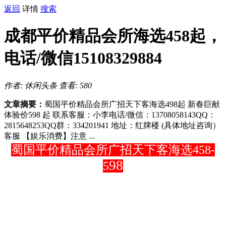
返回
详情
搜索
成都平价精品会所海选458起，
电话/微信15108329884
作者: 休闲头条
查看: 580
文章摘要：
蜀国平价精品会所广招天下客海选498起 新春巨献
体验价598 起 联系客服：小李电话/微信：13708058143QQ：
2815648253QQ群：334201941 地址：红牌楼 (具体地址咨询）
客服 【娱乐消费】注意 ...
蜀国平价精品会所广招天下客海
选458-
98
5