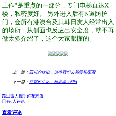
工作”是重点的一部分，专门电梯直达X
楼，私密度好。
另外进入后有
N道防护
门，会所有港澳台及其韩日友人经常出入
的场所，从侧面也反应出安全度，就不再
做太多介绍了，这个大家都懂的。
上一篇：
四川的辣椒，值得我们去品尝和探索
下一篇：
成都夜生活，超高享受SPA
路过
雷人
握手
鲜花
鸡蛋
已有0人评论
查看评论