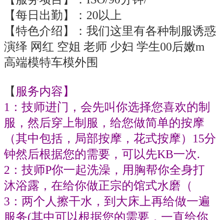
【每日出勤】：20
以上
【特色
介绍】：
我们这里有各种制服诱惑
演绎
网红
空姐
老师
少妇
学生
00后嫩m
高端模特
车模外围
【
服务内容】
1
：技师进门，会先叫你选择您喜欢的制
服，然后穿上制服，给您做简单的按摩
（其中包括，局部按摩，花式按摩）
15
分
钟
然后根据您的需要，可以先
KB
一次
.
2
：技师
P
你一起洗澡，用胸帮你全身打
沐浴露，在给你做正宗的馆式水磨
（
3
：两个人擦干水，到大床上再给做一遍
服务
(
其中可以根据您的需要，一直给你