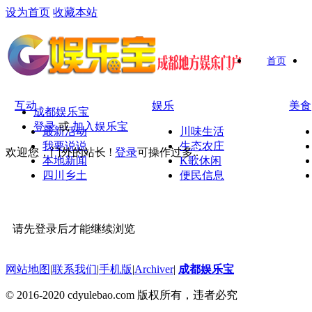
设为首页
收藏本站
首页
互动
娱乐
美食
成都娱乐宝
登录
或
加入娱乐宝
最新活动
川味生活
我要说说
生态农庄
欢迎您，门外的站长 !
登录
可操作过多..
本地新闻
K歌休闲
四川乡土
便民信息
请先登录后才能继续浏览
网站地图
|
联系我们
|
手机版
|
Archiver
|
成都娱乐宝
© 2016-2020 cdyulebao.com 版权所有，违者必究