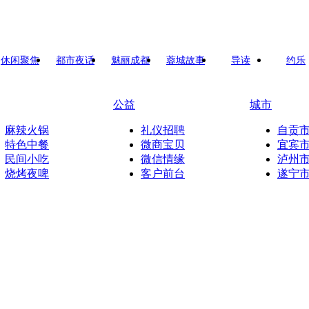
休闲聚焦
都市夜话
魅丽成都
蓉城故事
导读
约乐
公益
城市
麻辣火锅
礼仪招聘
自贡
特色中餐
微商宝贝
宜宾
民间小吃
微信情缘
泸州
烧烤夜啤
客户前台
遂宁