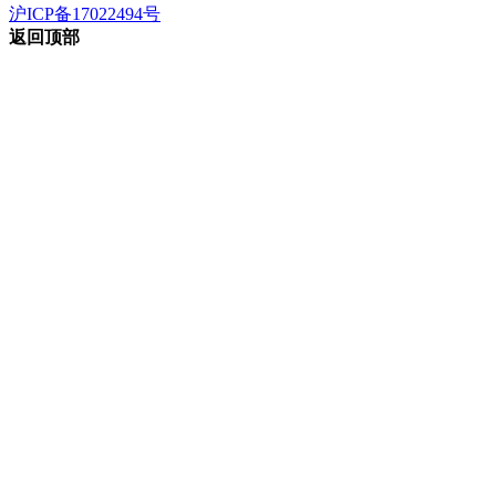
沪ICP备17022494号
返回顶部