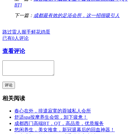
BT]
下一篇：
成都最有效的足浴会所，这一招很吸引人
路过
雷人
握手
鲜花
鸡蛋
已有0人评论
查看评论
评论
相关阅读
春心在外，排遣寂寞的蓉城私人会所
舒适spa按摩养生会馆，卸下疲惫！
成都西门高端BT，QT，高品质，优质服务
悠闲养生，美女推拿，新冠退幕后的回血神器！