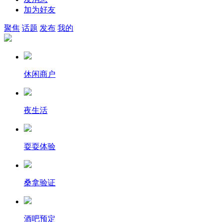
加为好友
聚焦
话题
发布
我的
休闲商户
夜生活
耍耍体验
桑拿验证
酒吧预定