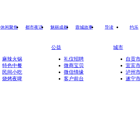
休闲聚焦
都市夜话
魅丽成都
蓉城故事
导读
约乐
公益
城市
麻辣火锅
礼仪招聘
自贡
特色中餐
微商宝贝
宜宾
民间小吃
微信情缘
泸州
烧烤夜啤
客户前台
遂宁