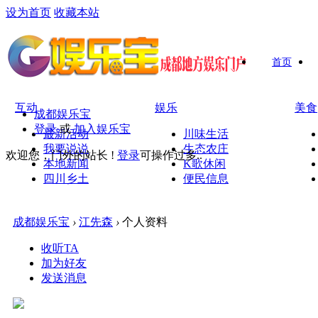
设为首页
收藏本站
首页
互动
娱乐
美食
成都娱乐宝
登录
或
加入娱乐宝
最新活动
川味生活
我要说说
生态农庄
欢迎您，门外的站长 !
登录
可操作过多..
本地新闻
K歌休闲
四川乡土
便民信息
成都娱乐宝
›
江先森
›
个人资料
收听TA
加为好友
发送消息