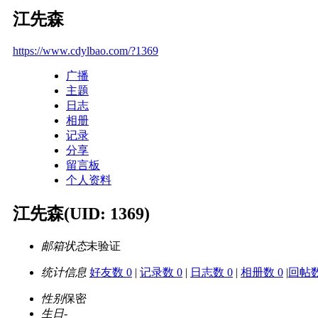
江先森
https://www.cdylbao.com/?1369
广播
主题
日志
相册
记录
分享
留言板
个人资料
江先森
(UID: 1369)
邮箱状态
未验证
统计信息
好友数 0
|
记录数 0
|
日志数 0
|
相册数 0
|
回帖数
性别
保密
生日
-